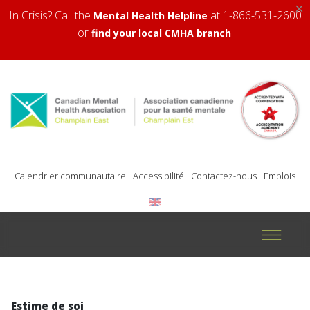
×
In Crisis? Call the
at 1-866-531-2600
Mental Health Helpline
or
.
find your local CMHA branch
Calendrier communautaire
Accessibilité
Contactez-nous
Emplois
Estime de soi