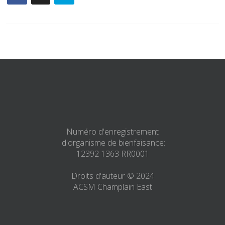
Numéro d'enregistrement
d'organisme de bienfaisance:
12392 1363 RR0001
Droits d'auteur © 2024
ACSM Champlain East